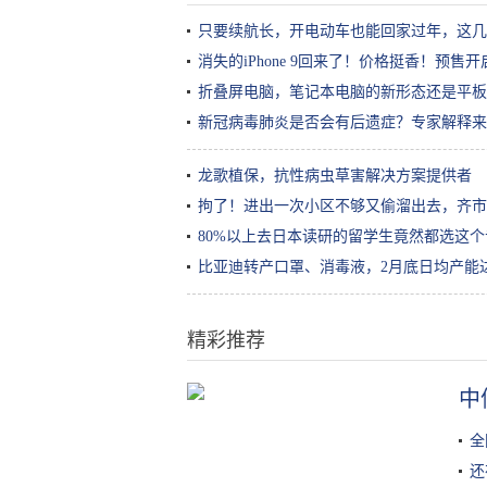
只要续航长，开电动车也能回家过年，这几
消失的iPhone 9回来了！价格挺香！预售开
折叠屏电脑，笔记本电脑的新形态还是平板
新冠病毒肺炎是否会有后遗症？专家解释来
龙歌植保，抗性病虫草害解决方案提供者
拘了！进出一次小区不够又偷溜出去，齐市
80%以上去日本读研的留学生竟然都选这
比亚迪转产口罩、消毒液，2月底日均产能达
精彩推荐
女生化完妆能有多好看？
中
全
还