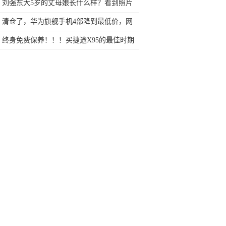
刘强东大5岁的丈母娘长什么样？看到照片
后，网友称：十分惊艳
清仓了，华为旗舰手机4部降到最低价，网
友：终于等到了
终身免费保养！！！买捷途X95的最佳时期
到了