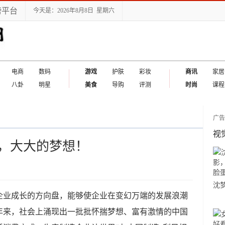
榜平台
今天是：2026年8月8日 星期六
电商
数码
游戏
护肤
彩妆
商讯
家居
八卦
明星
美食
导购
评测
时尚
课程
广
视
，大大的梦想！
沈
企业成长的方向盘，能够使企业在变幻万端的发展浪潮
龄
年来，社会上涌现出一批批怀揣梦想、富有激情的中国
然