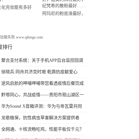
生化完妆能有多好
女
阿玛尼的粉底液最好，
？
迪奥的口红最好，纪梵
希的散粉最好……
告加载失败
www.qilongs.com
度排行
聚合支付系统：关于手机APP后台监控回调
的讨论
徐晓兵:同舟共济克时艰 乾鼎抗疫献爱心
逆风启航的呷哺呷哺带您看透疫情后餐饮成
本把控和未来布局
黔鄂同心，共战疫情——贵阳市观山湖区一
民营企业选派技术人员弛援鄂州
华为Sound X音箱评测：华为与帝瓦雷共同
创造音质经典
龙歌植保，抗性病虫草害解决方案提供者
全网通、十核流畅吃鸡，性能平板仅千元？