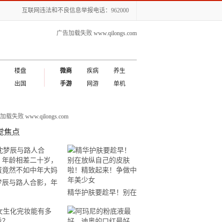
互联网违法和不良信息举报电话：962000
广告加载失败
www.qilongs.com
楼盘
微商
疾病
养生
出国
手游
网游
单机
告加载失败
www.qilongs.com
觉焦点
梦辰与路人合影，年
精华护肤要趁早！别在
相差二十岁，脸蛋竟
放纵自己的皮肤啦！精
不如中年大妈
致起来！争做中年美少