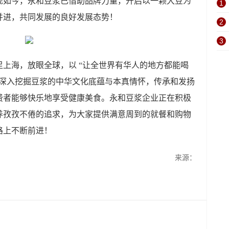
现如今，永和豆浆已借助品牌力量，开启以一颗大豆为
1
并进，共同发展的良好发展态势！
2
3
足上海，放眼全球，以
“让全世界有华人的地方都能喝
，深入挖掘豆浆的中华文化底蕴与本真情怀，传承和发扬
费者能够快乐地享受健康美食。永和豆浆企业正在积极
养孜孜不倦的追求，为大家提供满意周到的就餐和购物
路上不断前进！
来源：