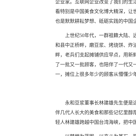
企业家。互联网企业改变了我们的生
看特别是中国美食文化博大精深，让
也是默默耕耘梦想、砥砺实践的中国
上世纪
50年代，一群祖籍大陆
和县中正桥畔，磨豆浆、烤烧饼、炸
畔，老兵们支起摊铺供应早点，用新
了一批又一批顾客，也陪伴了一代又
一，摊位上很多年少的顾客从懵懂少
永和豆浆董事长林建雄先生便是
伴几代人长大的美食和那些记忆里醇
轻人林建雄跨越中国台湾海峡，把中