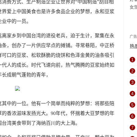
活消费方式、生产制造企业让世界对
“中国制造”刮目相
女
世界爱上中国美食也是许多食品企业的梦想，永和豆浆
看
企业中的一员。
、远离家乡到中国台湾的退役老兵，迫于生计，聚集在永
广
油条，创办了一片供应早点的摊铺。寻常巷陌，中正桥
热
鲜可口的豆浆、松软酥脆的烧饼和色泽金黄的油条吸引
1
一代人的成长。时代飞速向前，热气腾腾的豆浆始终如
2
年长成朝气蓬勃的青年，
3
4
这其中的一位。他有一个简单而纯粹的梦想：将那些陪
5
厚的香浓滋味发扬光大。
90年代，怀揣着大豆梦想的年
6
国台湾美食带到了海纳百川的大上海。
7