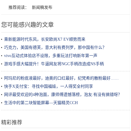
推荐阅读：
新闻稿发布
您可能感兴趣的文章
乘新能源时代东风，长安欧尚X7 EV顺势而来
巧克力，美国有德芙，意大利有费列罗，那中国有什么？
vivo互动式体验店不设限，多重玩法打响新年第一声
游戏手感大幅提升！牛逼网友将NGC手柄改造成NS手柄
阿玛尼的粉底液最好，迪奥的口红最好，纪梵希的散粉最好……
快手X支付宝：寻找中国福娃，一人得奖全村同享
网评最受欢迎的4种泡面，康师傅遗憾落榜，泡友:有没有搞错呀？
生活中的第二块智能屏幕—天猫精灵CCH
精彩推荐