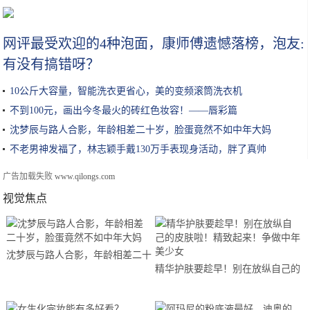
打造全场Superstar，长安新能源"明星"家族集体亮相海口车展
网评最受欢迎的4种泡面，康师傅遗憾落榜，泡友:
有没有搞错呀？
10公斤大容量，智能洗衣更省心，美的变频滚筒洗衣机
不到100元，画出今冬最火的砖红色妆容！——唇彩篇
沈梦辰与路人合影，年龄相差二十岁，脸蛋竟然不如中年大妈
不老男神发福了，林志颖手戴130万手表现身活动，胖了真帅
广告加载失败
www.qilongs.com
视觉焦点
沈梦辰与路人合影，年龄相差二十
精华护肤要趁早！别在放纵自己的
岁，脸蛋竟然不如中年大妈
皮肤啦！精致起来！争做中年美少
女