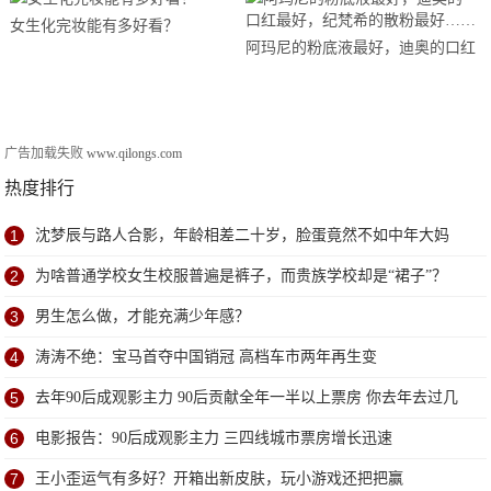
女生化完妆能有多好看？
阿玛尼的粉底液最好，迪奥的口红
最好，纪梵希的散粉最好……
广告加载失败
www.qilongs.com
热度排行
1
沈梦辰与路人合影，年龄相差二十岁，脸蛋竟然不如中年大妈
2
为啥普通学校女生校服普遍是裤子，而贵族学校却是“裙子”？
3
男生怎么做，才能充满少年感？
4
涛涛不绝：宝马首夺中国销冠 高档车市两年再生变
5
去年90后成观影主力 90后贡献全年一半以上票房 你去年去过几
次电影院？
6
电影报告：90后成观影主力 三四线城市票房增长迅速
7
王小歪运气有多好？开箱出新皮肤，玩小游戏还把把赢