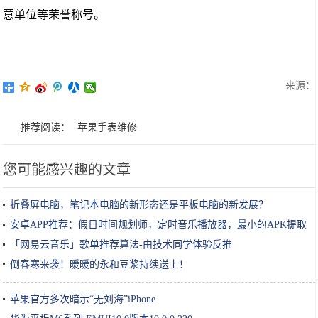
意单位等荣誉称号。
来源：
推荐阅读：
苹果手表维修
您可能感兴趣的文章
折叠屏电脑，笔记本电脑的新形态还是平板电脑的新发展？
安卓APP推荐：假日时间规划师，定时音乐播放器，最小的APK提取
器
「网易云音乐」歌单推荐算法-由技术同学体验反推
倒春寒来袭！暖暖的永和豆浆持续送上！
苹果官方多次暗示“无刘海”iPhone