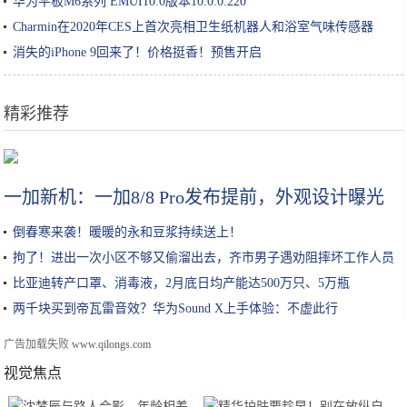
华为平板M6系列 EMUI10.0版本10.0.0.220
Charmin在2020年CES上首次亮相卫生纸机器人和浴室气味传感器
消失的iPhone 9回来了！价格挺香！预售开启
精彩推荐
成为终极大厨！《料理模拟器》Steam开启史低促销
一加新机：一加8/8 Pro发布提前，外观设计曝光
倒春寒来袭！暖暖的永和豆浆持续送上！
拘了！进出一次小区不够又偷溜出去，齐市男子遇劝阻摔坏工作人员
手机
比亚迪转产口罩、消毒液，2月底日均产能达500万只、5万瓶
两千块买到帝瓦雷音效？华为Sound X上手体验：不虚此行
广告加载失败
www.qilongs.com
视觉焦点