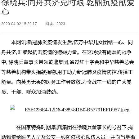
徐晓兵:同舟共济克时艰 乾鼎抗疫献爱
心
2020-04-02 15:29:17
阅读：2023
本网讯:新冠肺炎疫情发生后,亿万中华儿女团结一心、同
舟共济,汇聚起抗击疫情的磅礴力量。在这场没有硝烟的战争
中, 徐晓兵董事长带领乾鼎集团,通过红十字会和中华慈善总会
等慈善机构带头捐款捐物,用于助力新冠肺炎疫情防控,传播正
能量。向英勇无畏的医务工作者致敬,为奋战在一线的广大党
员、干部、群众加油鼓劲。
在国家特殊时期,乾鼎集团在徐晓兵董事长的号召下,捐
助物资给医务人员及公安一线防疫核心队伍人员。并向当地街