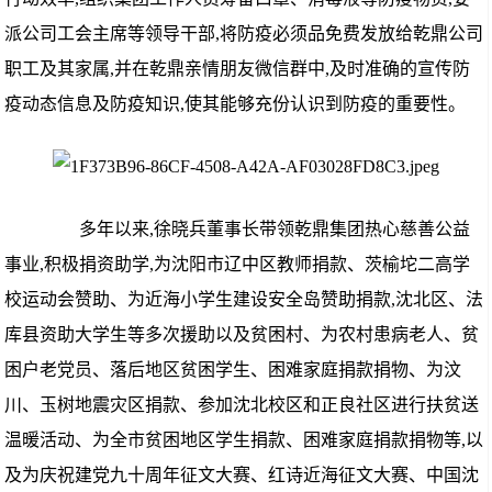
派公司工会主席等领导干部,将防疫必须品免费发放给乾鼎公司
职工及其家属,并在乾鼎亲情朋友微信群中,及时准确的宣传防
疫动态信息及防疫知识,使其能够充份认识到防疫的重要性。
多年以来,徐晓兵董事长带领乾鼎集团热心慈善公益
事业,积极捐资助学,为沈阳市辽中区教师捐款、茨榆坨二高学
校运动会赞助、为近海小学生建设安全岛赞助捐款,沈北区、法
库县资助大学生等多次援助以及贫困村、为农村患病老人、贫
困户老党员、落后地区贫困学生、困难家庭捐款捐物、为汶
川、玉树地震灾区捐款、参加沈北校区和正良社区进行扶贫送
温暖活动、为全市贫困地区学生捐款、困难家庭捐款捐物等,以
及为庆祝建党九十周年征文大赛、红诗近海征文大赛、中国沈