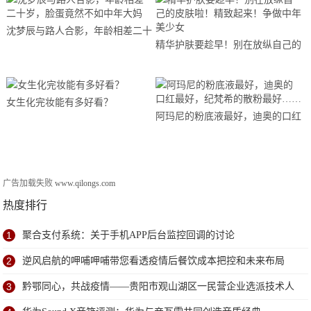
沈梦辰与路人合影，年龄相差二十
精华护肤要趁早！别在放纵自己的
岁，脸蛋竟然不如中年大妈
皮肤啦！精致起来！争做中年美少
女
女生化完妆能有多好看？
阿玛尼的粉底液最好，迪奥的口红
最好，纪梵希的散粉最好……
广告加载失败
www.qilongs.com
热度排行
1
聚合支付系统：关于手机APP后台监控回调的讨论
2
逆风启航的呷哺呷哺带您看透疫情后餐饮成本把控和未来布局
3
黔鄂同心，共战疫情——贵阳市观山湖区一民营企业选派技术人