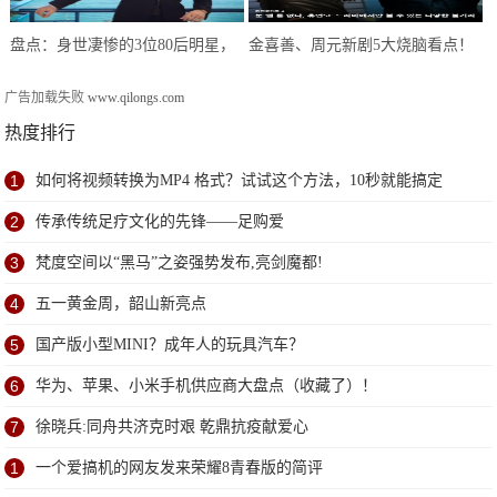
盘点：身世凄惨的3位80后明星，
金喜善、周元新剧5大烧脑看点！
个个在逆境中闪闪发光
被封2020最精彩的穿越韩剧
广告加载失败
www.qilongs.com
热度排行
1
如何将视频转换为MP4 格式？试试这个方法，10秒就能搞定
2
传承传统足疗文化的先锋——足购爱
3
梵度空间以“黑马”之姿强势发布,亮剑魔都!
4
五一黄金周，韶山新亮点
5
国产版小型MINI？成年人的玩具汽车？
6
华为、苹果、小米手机供应商大盘点（收藏了）！
7
徐晓兵:同舟共济克时艰 乾鼎抗疫献爱心
1
一个爱搞机的网友发来荣耀8青春版的简评