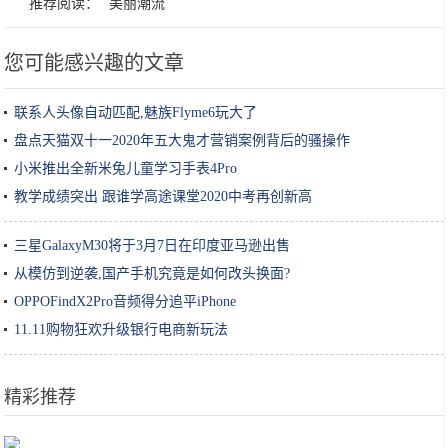
推荐阅读：
美丽潮流
您可能感兴趣的文章
联系人头像自动匹配,魅族Flyme6玩大了
盘点天猫双十一2020年五大鬼才营销案例背后的骚操作
小米推出全新米兔儿童学习手表4Pro
教学成绩突出 跟谁学高途课堂2020中考再创新高
三星GalaxyM30将于3月7日在印度亚马逊出售
从模仿到逆袭,国产手机究竟是如何改头换面?
OPPOFindX2Pro音频得分追平iPhone
11.11购物狂欢升级银行电商新玩法
精彩推荐
网评最受欢迎的4种泡面，康师傅遗憾落榜，泡友:有没有搞错呀？