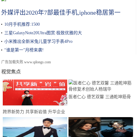
外媒评出2020年7部最佳手机,iphone稳居第一
10月手机推荐:1500
三星GalaxyNote20Ultra图赏:极致优雅的大
小米推出全新米兔儿童学习手表4Pro
“谁是第一”月榜来袭!
广告加载失败
www.qilongs.com
视觉焦点
医者仁心 德艺双馨 三通乾坤筋骨
修复术创始人杨瑞华
跨界新势力 共享新岩值 升华企业
2021岩板新品发布会圆满举行