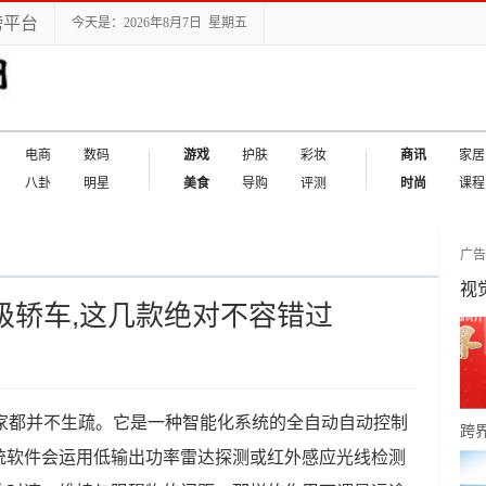
榜平台
今天是：2026年8月7日 星期五
电商
数码
游戏
护肤
彩妆
商讯
家居
八卦
明星
美食
导购
评测
时尚
课程
广
视
级轿车,这几款绝对不容错过
大家都并不生疏。它是一种智能化系统的全自动自动控制
跨
统软件会运用低输出功率雷达探测或红外感应光线检测
值 