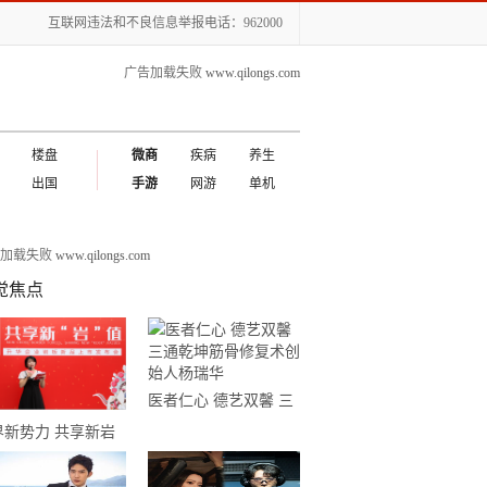
互联网违法和不良信息举报电话：962000
广告加载失败
www.qilongs.com
楼盘
微商
疾病
养生
出国
手游
网游
单机
告加载失败
www.qilongs.com
觉焦点
医者仁心 德艺双馨 三
通乾坤筋骨修复术创始
界新势力 共享新岩
人杨瑞华
升华企业2021岩板