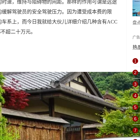
的时速，维持与阻碍物的间距。那样的作用可谓是远途
新
的缓解驾驶员的安全驾驶压力。因为遭受成本费的限
的车系上，而今日我就给大伙儿详细介绍几种含有ACC
盘
都不超二十万元。
8
广
中
热
1
2
3
4
5
6
7