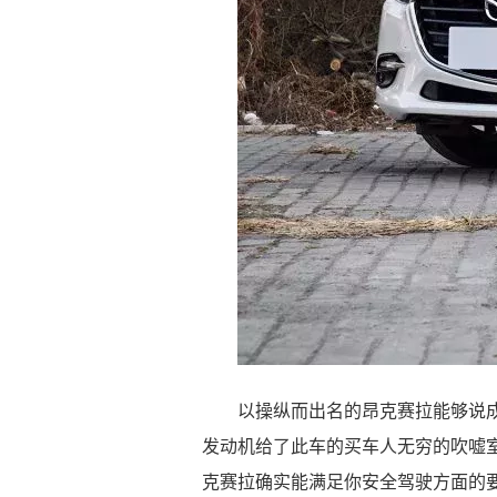
以操纵而出名的昂克赛拉能够说
发动机给了此车的买车人无穷的吹嘘
克赛拉确实能满足你安全驾驶方面的