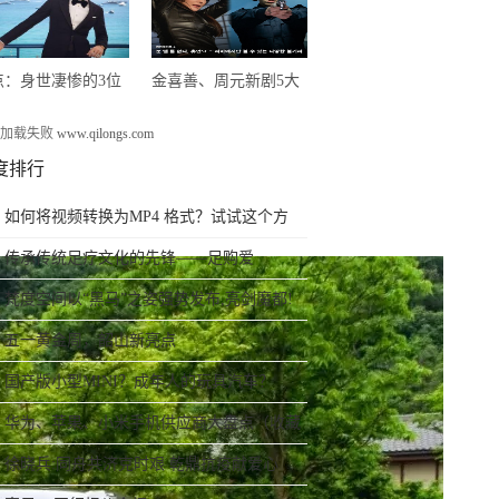
品发布会圆满举行
点：身世凄惨的3位
金喜善、周元新剧5大
0后明星，个个在逆境
烧脑看点！被封2020最
告加载失败
www.qilongs.com
闪闪发光
精彩的穿越韩剧
度排行
如何将视频转换为MP4 格式？试试这个方
法，10秒就能搞定
传承传统足疗文化的先锋——足购爱
梵度空间以“黑马”之姿强势发布,亮剑魔都!
五一黄金周，韶山新亮点
国产版小型MINI？成年人的玩具汽车？
华为、苹果、小米手机供应商大盘点（收藏
了）！
徐晓兵:同舟共济克时艰 乾鼎抗疫献爱心