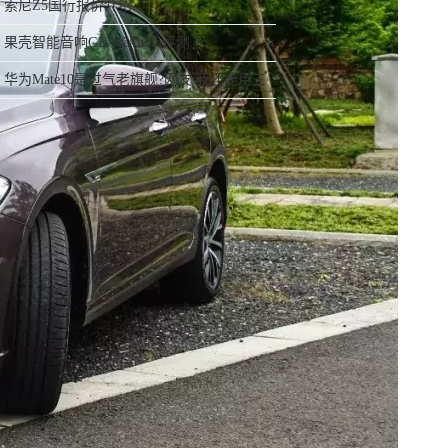
索尼Z5国行报价介绍
果壳智能音响GEAKAudio评测
华为Mate10是过气老旗舰?网友:我还能用三
年