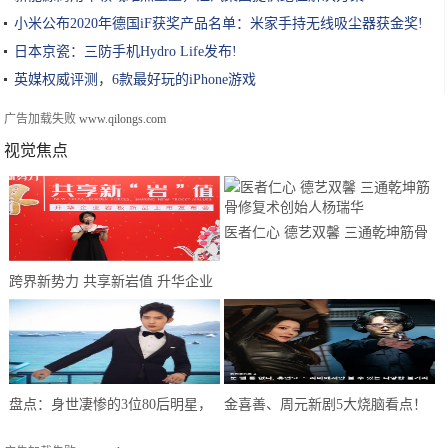
小米公布2020年德国iF获奖产品名单：米家手持无线吸尘器获金奖!
日本京瓷：三防手机Hydro Life发布!
英媒权威评测，6款最好玩的iPhone游戏
广告加载失败
www.qilongs.com
视觉焦点
医者仁心 德艺双馨 三通乾坤筋骨
修复术创始人杨瑞华
跨界新势力 共享新岩值 升华企业
2021岩板新品发布会圆满举行
盘点：身世凄惨的3位80后明星，
金喜善、周元新剧5大烧脑看点！
个个在逆境中闪闪发光
被封2020最精彩的穿越韩剧