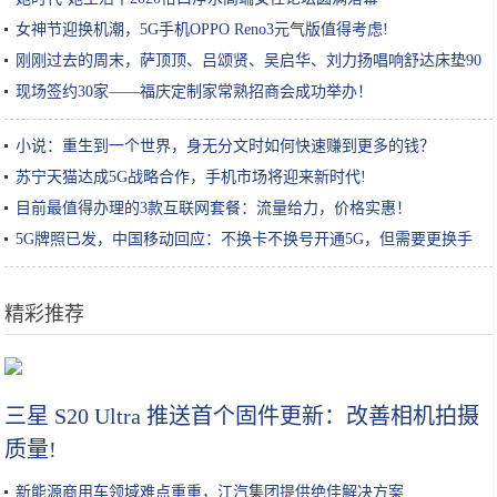
女神节迎换机潮，5G手机OPPO Reno3元气版值得考虑!
刚刚过去的周末，萨顶顶、吕颂贤、吴启华、刘力扬唱响舒达床垫90
周年庆
现场签约30家——福庆定制家常熟招商会成功举办！
小说：重生到一个世界，身无分文时如何快速赚到更多的钱？
苏宁天猫达成5G战略合作，手机市场将迎来新时代!
目前最值得办理的3款互联网套餐：流量给力，价格实惠！
5G牌照已发，中国移动回应：不换卡不换号开通5G，但需要更换手
机
精彩推荐
阿Sa衣着宽松被曝已怀孕，有人晒出B超照片，经纪人冷淡回应
三星 S20 Ultra 推送首个固件更新：改善相机拍摄
质量!
新能源商用车领域难点重重，江汽集团提供绝佳解决方案