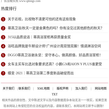
广告加载失败
www.qilongs.com
热度排行
1
关于近视，比视物不清更可怕的还有这些现象
2
蒂高卫浴|秋天一定是金黄色的吗？你有没见过其他颜色的秋天？
3
315以品质说话｜蒂高浴室柜再获质量金奖
4
浴旺品牌我是牛掰设计师!广州设计周双馆双展！情调淋浴空间
设计揭秘
5
DGGO蒂高卫浴谢永坚：坚守本心，做高颜值、好品质浴室柜！
6
女车主买车比选对象要求还高？小鹏G3i和AION Y PLUS谁更受
宠？
7
蝶变·2021｜蒂高卫浴第二季度新品破绽而出
关于我们
|
联系我们
|
XML地图
|
版权声明
|
加入我们
|
网站地图
TXT
相关作品的原创性、文中陈述文字以及内容数据庞杂本站无法一一核实，如果您发
现本网站上有侵犯您的合法权益的内容，请联系我们，本网站将立即予以删除！